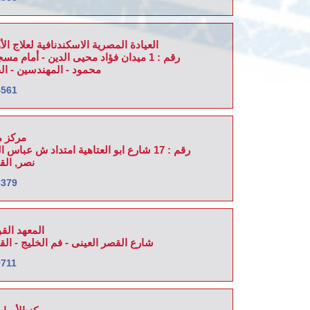
العيادة المصرية الاسكندنافية لعلاج الأو
رقم : 1 ميدان فؤاد محيى الدين - أمام
محمود - المهندسين - ال
4561
مركز م
رقم : 17 شارع ابو العتاهية امتداد ش عباس 
نصر, الق
3379
المعهد الق
شارع القصر العينى - فم الخليج - الق
9711