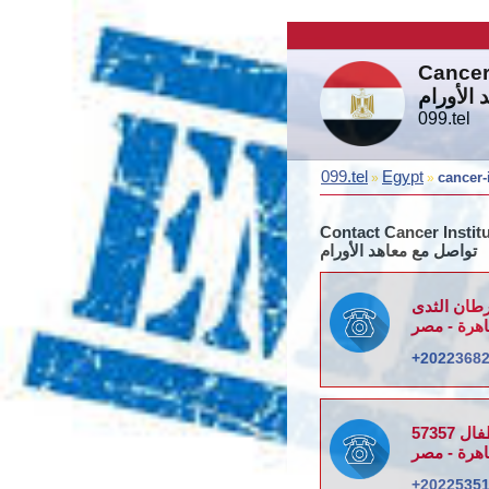
Cancer 
 الأورام
099.tel
099.tel
Egypt
cancer-
»
»
Contact Cancer Instit
تواصل مع معاهد الأورام
طان الثدى
+2022368
57357
+2022535