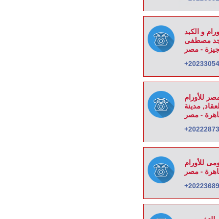
رام و الكبد
 مسجد مصطفى
جيزة - مصر
+2023305
صر للأورام
العقاد, مدينة
اهرة - مصر
+2022287
ومى للأورام
اهرة - مصر
+2022368